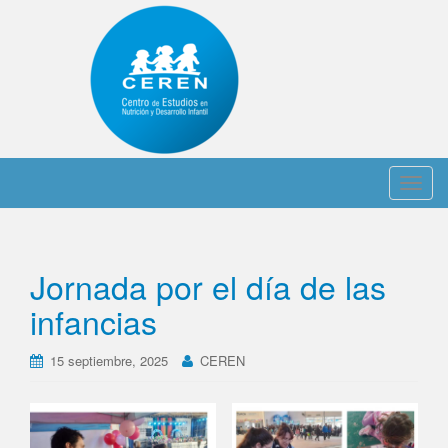
C
a
m
b
Jornada por el día de las
i
a
infancias
r
n
15 septiembre, 2025
CEREN
a
v
e
g